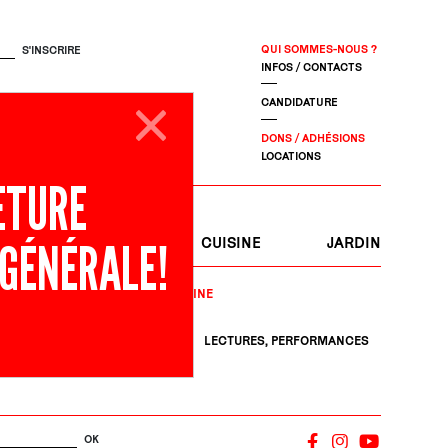
QUI SOMMES-NOUS ?
INFOS / CONTACTS
CANDIDATURE
DONS / ADHÉSIONS
LOCATIONS
ETURE
 GÉNÉRALE!
S
JOURNAL
CUISINE
JARDIN
DISCIPLINE
LECTURES, PERFORMANCES
OK