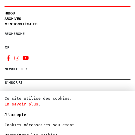
HIBOU
ARCHIVES
MENTIONS LÉGALES
RECHERCHE
OK
NEWSLETTER
S'INSCRIRE
CONTACTS
CANDIDATURE
Ce site utilise des cookies.
DONS
En savoir plus
.
LOCATIONS
J'accepte
Cookies nécessaires seulement