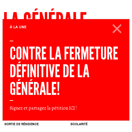
LA GÉNÉRALE
À LA UNE
LABORATOIRE ARTISTIQUE POLITIQUE ET SOCIAL
CONTRE LA FERMETURE
ARCHIVES
MENU
DÉFINITIVE DE LA
PROJET
DATES
GÉNÉRALE!
NATURE
DISCIPLINE
ATELIERS D’ÉCRITURE ET ÉDUCATION
POPULAIRE
Signez et partagez la pétition
ICI
!
4
NOVEMBRE
2025
SORTIE DE RÉSIDENCE
SCOLARITÉ