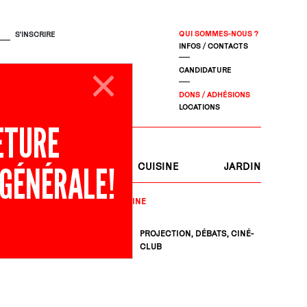
QUI SOMMES-NOUS ?
INFOS / CONTACTS
CANDIDATURE
DONS / ADHÉSIONS
LOCATIONS
ETURE
 GÉNÉRALE!
S
JOURNAL
CUISINE
JARDIN
DISCIPLINE
IQUE
PROJECTION, DÉBATS, CINÉ-
CLUB