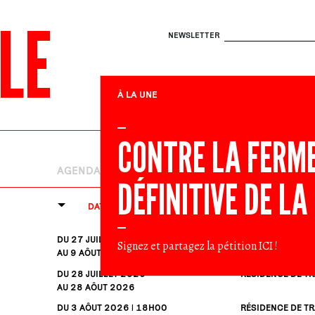
LE
NEWSLETTER
À LA UNE
CONTRE LA FERM
AGENDA
EN LUTTE
RENDEZ-VOU
DÉFINITIVE DE LA
DATES
NATURE
DU 27
JUILLET
2026
RÉSIDENCE DE TR
Signez et partagez la pétition
ICI
!
AU 9
AÔUT
2026
DU 28
JUILLET
2026
RÉSIDENCE DE TR
AU 28
AÔUT
2026
DU 3
AÔUT
2026 | 18H00
RÉSIDENCE DE TR