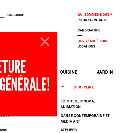
QUI SOMMES-NOUS ?
INFOS / CONTACTS
CANDIDATURE
DONS / ADHÉSIONS
LOCATIONS
ETURE
S
JOURNAL
CUISINE
JARDIN
 GÉNÉRALE!
DISCIPLINE
AVAIL
ÉCRITURE, CINÉMA,
ANIMATION
AVAIL
DANSE CONTEMPORAINE ET
MEDIA ART
AVAIL
ATELIERS