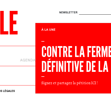
LE
NEWSLETTER
À LA UNE
CONTRE LA FERM
DÉFINITIVE DE LA
AGENDA
EN LUTTE
RENDEZ-VOU
Signez et partagez la pétition
ICI
!
S LÉGALES
RECHERCHE