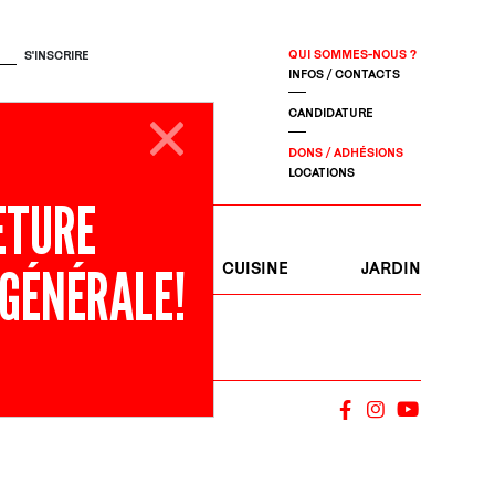
QUI SOMMES-NOUS ?
INFOS / CONTACTS
CANDIDATURE
DONS / ADHÉSIONS
LOCATIONS
ETURE
 GÉNÉRALE!
S
JOURNAL
CUISINE
JARDIN
OK