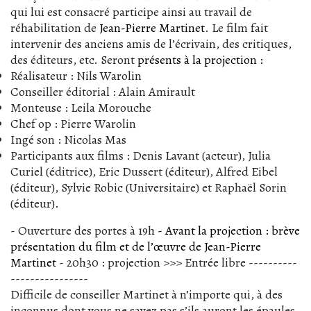
qui lui est consacré participe ainsi au travail de
réhabilitation de
Jean-Pierre Martinet
. Le film fait
intervenir des anciens amis de l’écrivain, des critiques,
des éditeurs, etc. Seront
présents à la projection :
Réalisateur : Nils Warolin
Conseiller éditorial : Alain Amirault
Monteuse : Leila Morouche
Chef op : Pierre Warolin
Ingé son : Nicolas Mas
Participants aux films : Denis Lavant (acteur), Julia
Curiel (éditrice), Eric Dussert (éditeur), Alfred Eibel
(éditeur), Sylvie Robic (Universitaire) et Raphaël Sorin
(éditeur).
- Ouverture des portes à 19h
- Avant la projection : brève
présentation du film et de l’œuvre de Jean-Pierre
Martinet
- 20h30 : projection >>> Entrée libre ----------
----------------
Difficile de conseiller Martinet à n’importe qui, à des
inconnus dont vous ne savez pas s’ils auront les épaules