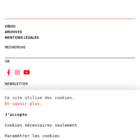
HIBOU
ARCHIVES
MENTIONS LÉGALES
RECHERCHE
OK
NEWSLETTER
Ce site utilise des cookies.
S'INSCRIRE
En savoir plus
.
CONTACTS
CANDIDATURE
J'accepte
DONS
LOCATIONS
Cookies nécessaires seulement
Paramétrer les cookies