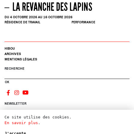
LA REVANCHE DES LAPINS
DU 4
OCTOBRE
2026
AU 16
OCTOBRE
2026
RÉSIDENCE DE TRAVAIL
PERFORMANCE
HIBOU
ARCHIVES
MENTIONS LÉGALES
RECHERCHE
OK
NEWSLETTER
Ce site utilise des cookies.
S'INSCRIRE
En savoir plus
.
CONTACTS
CANDIDATURE
J'accepte