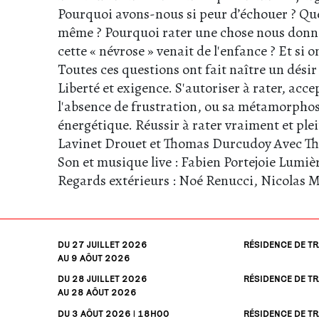
Pourquoi avons-nous si peur d’échouer ? Que
même ? Pourquoi rater une chose nous donne l
cette « névrose » venait de l'enfance ? Et si
Toutes ces questions ont fait naître un désir
Liberté et exigence. S'autoriser à rater, accep
l'absence de frustration, ou sa métamorphos
énergétique. Réussir à rater vraiment et ple
Lavinet Drouet et Thomas Durcudoy
Avec T
Son et musique live : Fabien Portejoie
Lumièr
Regards extérieurs : Noé Renucci, Nicolas M
DU 27
JUILLET
2026
RÉSIDENCE DE TR
AU 9
AÔUT
2026
DU 28
JUILLET
2026
RÉSIDENCE DE TR
AU 28
AÔUT
2026
DU 3
AÔUT
2026 | 18H00
RÉSIDENCE DE TR