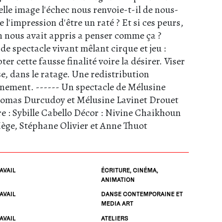
lle image l'échec nous renvoie-t-il de nous-
'impression d'être un raté ? Et si ces peurs,
 on nous avait appris a penser comme ça ?
 de spectacle vivant mêlant cirque et jeu :
ter cette fausse finalité voire la désirer. Viser
e, dans le ratage. Une redistribution
inement. ------
Un spectacle de Mélusine
homas Durcudoy et Mélusine Lavinet Drouet
e : Sybille Cabello
Décor : Nivine Chaikhoun
ège, Stéphane Olivier et Anne Thuot
AVAIL
ÉCRITURE, CINÉMA,
ANIMATION
AVAIL
DANSE CONTEMPORAINE ET
MEDIA ART
AVAIL
ATELIERS