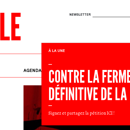
LE
NEWSLETTER
À LA UNE
CONTRE LA FERM
AGENDA
EN LUTTE
RENDEZ-VOU
DÉFINITIVE DE LA
Signez et partagez la pétition
ICI
!