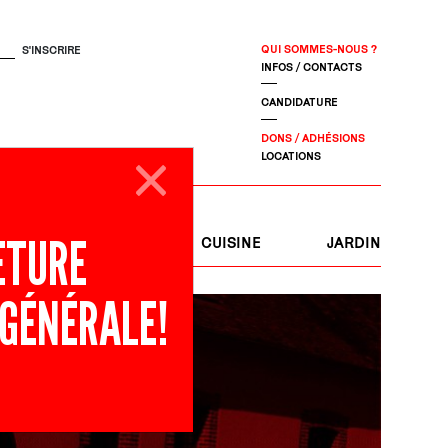
QUI SOMMES-NOUS ?
INFOS / CONTACTS
CANDIDATURE
DONS / ADHÉSIONS
LOCATIONS
ETURE
S
JOURNAL
CUISINE
JARDIN
 GÉNÉRALE!