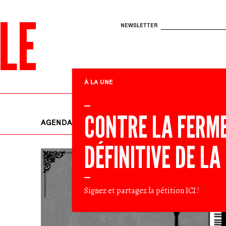
LE
NEWSLETTER
À LA UNE
CONTRE LA FERM
AGENDA
EN LUTTE
RENDEZ-VOU
DÉFINITIVE DE LA
Signez et partagez la pétition
ICI
!