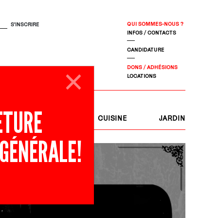
QUI SOMMES-NOUS ?
INFOS / CONTACTS
CANDIDATURE
DONS / ADHÉSIONS
LOCATIONS
ETURE
S
JOURNAL
CUISINE
JARDIN
 GÉNÉRALE!