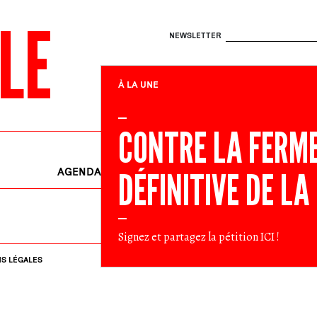
LE
NEWSLETTER
À LA UNE
CONTRE LA FERM
DÉFINITIVE DE LA
AGENDA
EN LUTTE
RENDEZ-VOU
Signez et partagez la pétition
ICI
!
S LÉGALES
RECHERCHE