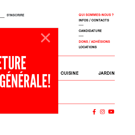
QUI SOMMES-NOUS ?
INFOS / CONTACTS
CANDIDATURE
DONS / ADHÉSIONS
LOCATIONS
ETURE
 GÉNÉRALE!
S
JOURNAL
CUISINE
JARDIN
OK