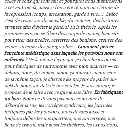
celles et ceux qui l'ont fait et pourquoi nous manifestons
à cet endroit-là, aussi si l'on a été témoin ou victime de
la répression (coups, arrestation, garde à vue...). L'idée
c'est de rester sur du sensible, du concret, des histoires
vivantes afin d'éviter le général ou la théorie. Après les
premiers jets, on se filera des coups de mains, bien sûr
pour tirer des ficelles, resserrer des boulons,
creuser des
veines, inverser des paragraphes...
Comment percer
l'enceinte médiatique dans laquelle les pouvoirs nous ont
enfermés ?
De la même façon que je cherche les outils
pour fabriquer de l'autonomie avec mon quartier — en
dehors, donc, du milieu, sinon ça n'aurait aucun sens —
de la même façon, je cherche les moyens de parler au-
delà de nous, au-delà de nos cercles. Je suis auteur, je
propose de le faire avec ce que je sais faire.
En fabriquant
un livre.
Nous ne devons pas nous contenter de
déborder la rue, les cortèges syndicaux, les journées
indiquées par les pouvoirs, nous devons aussi et
toujours déborder nos quartiers, nos universités,
nos
lieux de travail, mais aussi les théâtres, les expositions,