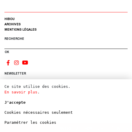
HIBOU
ARCHIVES
MENTIONS LÉGALES
RECHERCHE
OK
NEWSLETTER
Ce site utilise des cookies.
S'INSCRIRE
En savoir plus
.
CONTACTS
CANDIDATURE
J'accepte
DONS
LOCATIONS
Cookies nécessaires seulement
Paramétrer les cookies
CONTRE LA FERMETURE DÉFINITIVE D