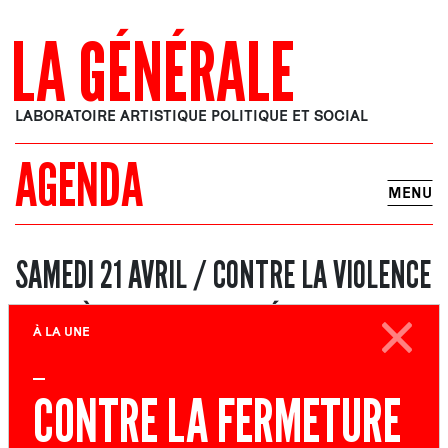
LA GÉNÉRALE
LABORATOIRE ARTISTIQUE POLITIQUE ET SOCIAL
AGENDA
MENU
SAMEDI 21 AVRIL / CONTRE LA VIOLENCE
POLICIÈRE / ATELIERS D’ÉCRITURE, 4E
À LA UNE
SESSION
CONTRE LA FERMETURE
RÉSIDENCE DE TRAVAIL