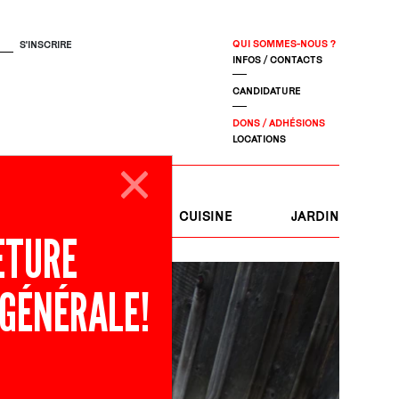
QUI SOMMES-NOUS ?
INFOS / CONTACTS
CANDIDATURE
DONS / ADHÉSIONS
LOCATIONS
S
JOURNAL
CUISINE
JARDIN
ETURE
 GÉNÉRALE!