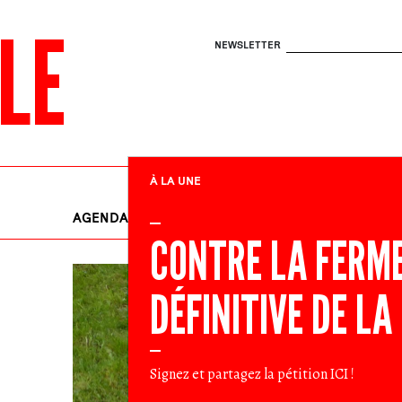
LE
NEWSLETTER
À LA UNE
AGENDA
EN LUTTE
RENDEZ-VOU
CONTRE LA FERM
DÉFINITIVE DE LA
Signez et partagez la pétition
ICI
!