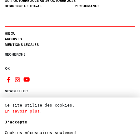
DU 4
OCTOBRE
2026
AU 16
OCTOBRE
2026
RÉSIDENCE DE TRAVAIL
PERFORMANCE
HIBOU
ARCHIVES
MENTIONS LÉGALES
RECHERCHE
OK
NEWSLETTER
Ce site utilise des cookies.
S'INSCRIRE
En savoir plus
.
CONTACTS
CANDIDATURE
J'accepte
DONS
LOCATIONS
Cookies nécessaires seulement